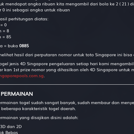
uk mendapat angka ribuan kita mengambil dari bola ke 2 ( 21 ) dit
r 0 ini sebagai angka untuk ribuan
sil perhitungan diatas:
 = 0
n = 8
n = 85
ya = buka
0885
elihat hasil dari perputaran nomor untuk toto Singapore ini bisa d
togel jenis 4D Singapore pengeluaran setiap hari kami mengamb
r kan 1st prize nomor yang dihasilkan oleh 4D Singapore untuk mel
ngaporepools.com.sg
.
PERMAINAN
permainan togel sudah sangat banyak, sudah membaur dan menyes
 beberapa karakteristik togel daerah.
ermainan yang disajikan disini adalah:
 3D dan 2D
ok Bebas