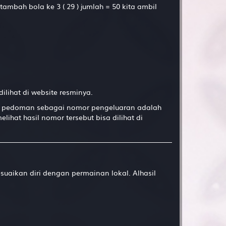
ambah bola ke 3 ( 29 ) jumlah = 50 kita ambil
ilihat di website resminya.
il pedoman sebagai nomor pengeluaran adalah
ihat hasil nomor tersebut bisa dilihat di
uaikan diri dengan permainan lokal. Alhasil