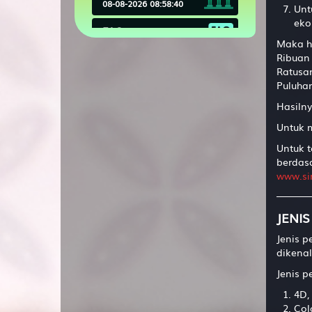
08-08-2026 08:58:40
Unt
eko
FAQ
Maka ha
08-08-2026 08:58:40
Ribuan
Ratusa
Hadiah & Diskon
Puluha
08-08-2026 08:58:40
Hasiln
Untuk m
Untuk 
berdasa
www.si
JENIS
Jenis 
dikenal
Jenis p
4D,
Col