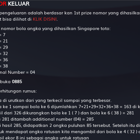
OR
KELUAR
engeluaran adalah berdasar kan 1st prize nomor yang dihasilka
t bisa dilihat di
KLIK DISINI
.
 nomor bola angka yang dihasilkan Singapore toto:
= 7
= 21
= 29
= 32
= 36
= 38
onal Number = 04
 buka
0885
erhitungan rumus:
a di urutkan dari yang terkecil sampai yang terbesar.
a ke 1 sampai bola ke 6 dijumlahkan 7+21+29+32+36+38 = 163 di k
il dari 326 dikurangkan bola ke 1 ( 7 ) dan bola ke 6 ( 38 ) = 281
a 281 ditambah additional number (04) = 285
i hasil 285, didapatkan 2 angka puluhan 85 tersebut. Setelah itu 
uk mendapat angka ratusan kita mengambil dari bola ke 4 ( 32 ) di
il ekor 8 ini sebagai angka untuk ratusan