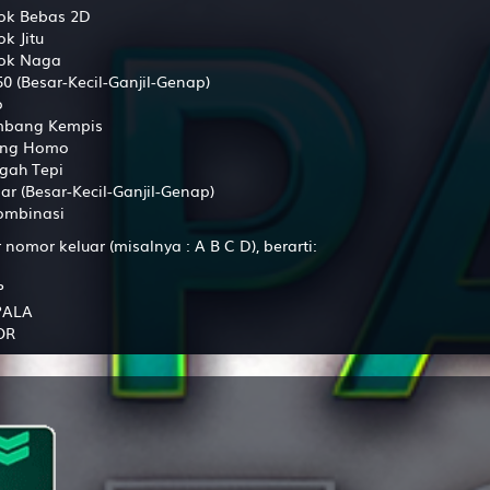
ok Bebas 2D
ok Jitu
ok Naga
50 (Besar-Kecil-Ganjil-Genap)
o
bang Kempis
ang Homo
gah Tepi
ar (Besar-Kecil-Ganjil-Genap)
ombinasi
r nomor keluar (misalnya : A B C D), berarti:
P
PALA
OR