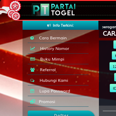
Info Terkini:
g bersama kami, Menyediakan beragam jenis permainan online te
CAR
Cara Bermain
History Nomor
Buku Mimpi
1
Referral
Hubungi Kami
I
Lupa Password
Promosi
Daftar